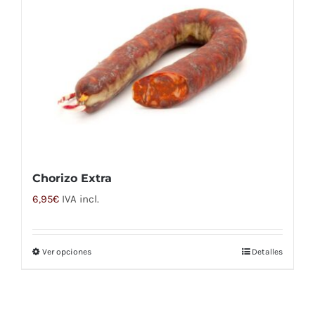
Chorizo Extra
6,95
€
IVA incl.
Ver opciones
Detalles
Este
producto
tiene
múltiples