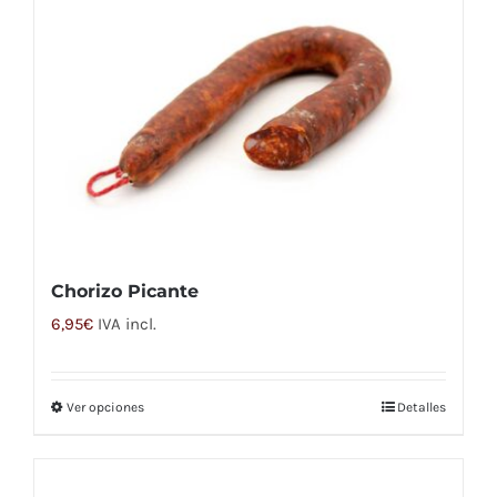
Chorizo Picante
6,95
€
IVA incl.
Ver opciones
Detalles
Este
producto
tiene