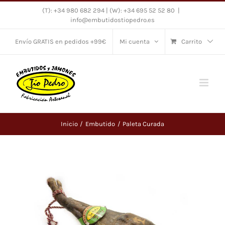
Saltar
(T): +34 980 682 294 | (W): +34 695 52 52 80
|
info@embutidostiopedro.es
al
contenido
Envío GRATIS en pedidos +99€
Mi cuenta
Carrito
Inicio
Embutido
Paleta Curada