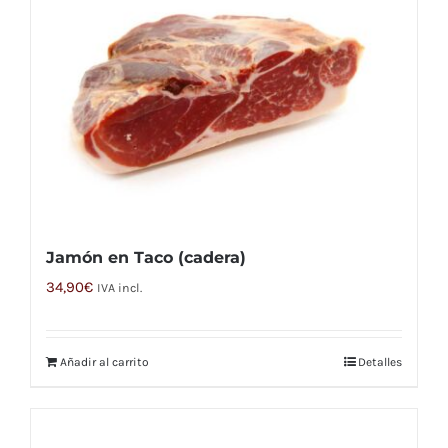
múltiples
variantes.
Las
opciones
se
pueden
elegir
en
la
Jamón en Taco (cadera)
página
de
34,90
€
IVA incl.
producto
Añadir al carrito
Detalles