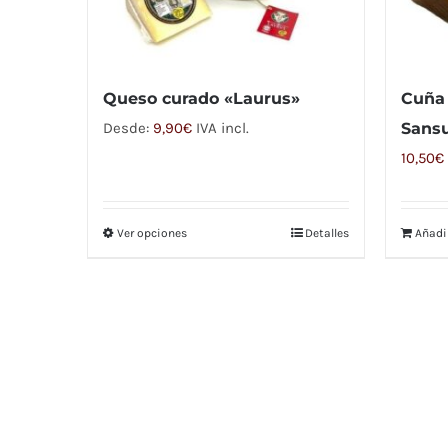
Queso curado «Laurus»
Cuña 
Desde:
9,90
€
IVA incl.
Sans
10,50
€
Ver opciones
Detalles
Añadir
Este
producto
tiene
múltiples
variantes.
Las
opciones
se