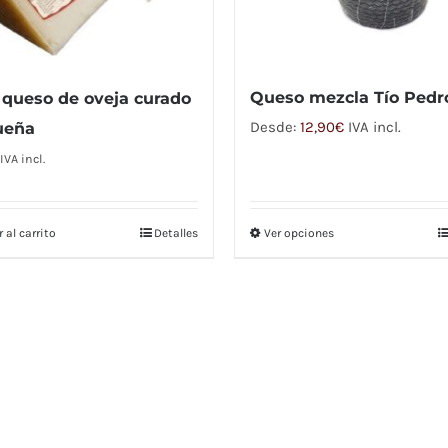
Queso mezcla Tío Pedr
queso de oveja curado
Desde:
12,90
€
IVA incl.
ueña
IVA incl.
 al carrito
Detalles
Ver opciones
Este
producto
tiene
múltiples
variantes.
Las
opciones
se