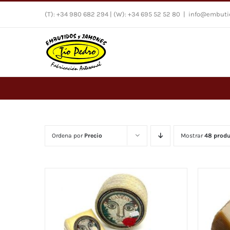
Saltar
(T): +34 980 682 294 | (W): +34 695 52 52 80
|
info@embutid
al
contenido
Ordena por
Precio
Mostrar
48 prod