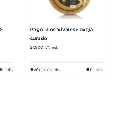
o
Pago «Los Vivales» oveja
curado
21,90
€
IVA incl.
Detalles
Añadir al carrito
Detalles