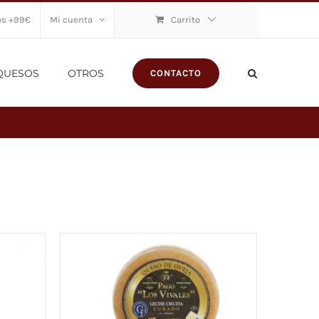
os +99€
Mi cuenta
Carrito
QUESOS
OTROS
CONTACTO